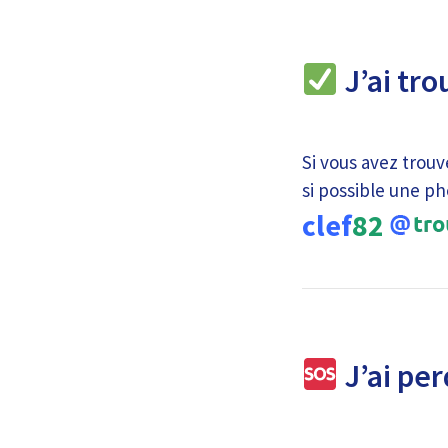
J’ai tro
Si vous avez trouv
si possible une ph
clef
82
J’ai per