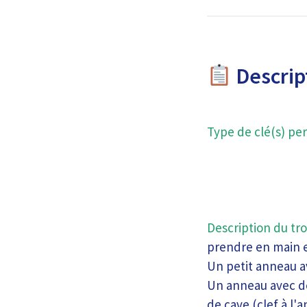
Descript
Type de clé(s) per
Description du tro
prendre en main e
Un petit anneau a
Un anneau avec de
de cave (clef à l'