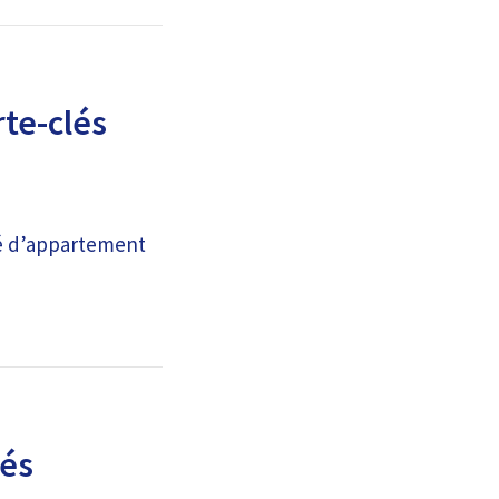
te-clés
lé d’appartement
lés