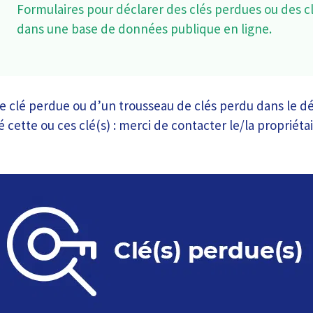
Formulaires pour déclarer des clés perdues ou des c
dans une base de données publique en ligne.
 clé perdue ou d’un trousseau de clés perdu dans le d
 cette ou ces clé(s) : merci de contacter le/la propriétai