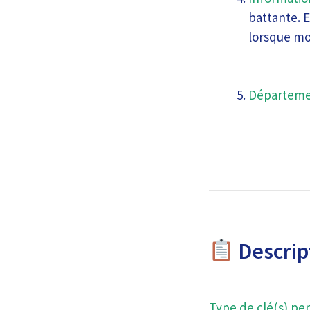
battante. E
lorsque mo
Départeme
Descript
Type de clé(s) per