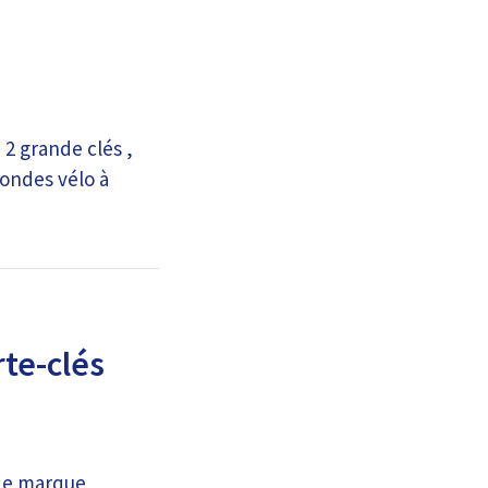
2 grande clés ,
rondes vélo à
te-clés
 de marque