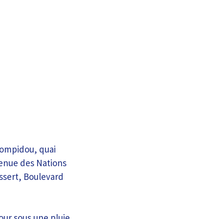
ompidou, quai
enue des Nations
ssert, Boulevard
our sous une pluie