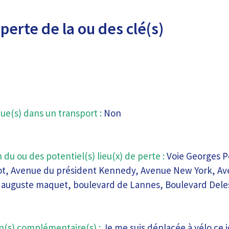
perte de la ou des clé(s)
ue(s) dans un transport :
Non
 du ou des potentiel(s) lieu(x) de perte :
Voie Georges P
iot, Avenue du président Kennedy, Avenue New York, Av
 auguste maquet, boulevard de Lannes, Boulevard Dele
n(s) complémentaire(s) :
Je me suis déplacée à vélo ce j