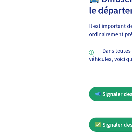
le départ
Il est important d
ordinairement prés
Dans toutes 
véhicules, voici q
Signaler des
Signaler des