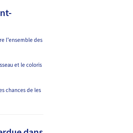
nt-
ire l’ensemble des
seau et le coloris
es chances de les
perdue dans