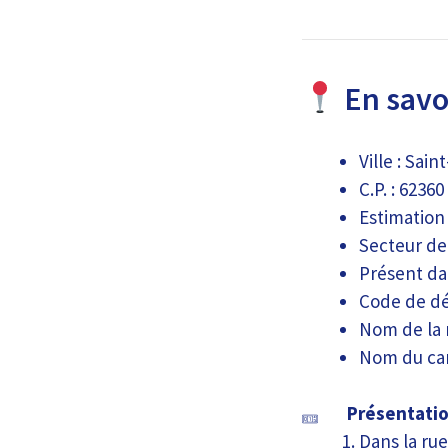
En savoi
Ville : Sai
C.P. : 62360
Estimation
Secteur de 
Présent da
Code de dé
Nom de la 
Nom du ca
Présentatio
Dans la rue