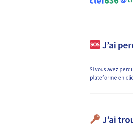
clef
636
J’ai per
Si vous avez perdu
plateforme en
cli
J’ai tro