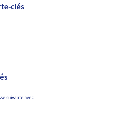
te-clés
lés
sse suivante avec