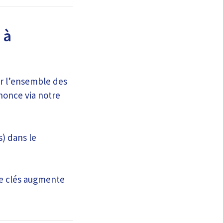
 à
er l’ensemble des
nonce via notre
s) dans le
de clés augmente