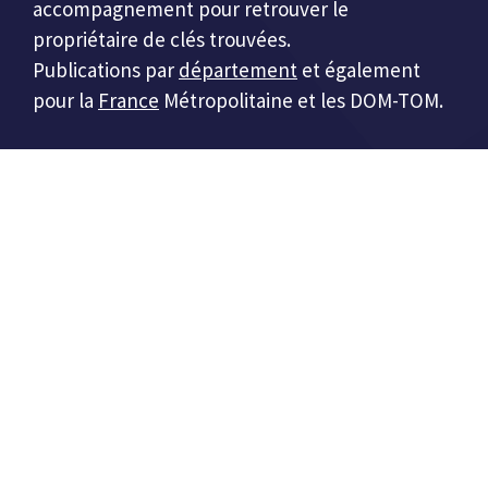
accompagnement pour retrouver le
propriétaire de clés trouvées.
Publications par
département
et également
pour la
France
Métropolitaine et les DOM-TOM.
Cles-perdues.fr :
sur quel site déclarer des clés
perdues ?
Mentions légales