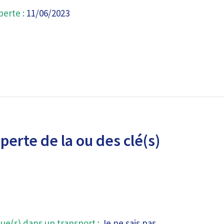
perte :
11/06/2023
perte de la ou des clé(s)
ue(s) dans un transport :
Je ne sais pas