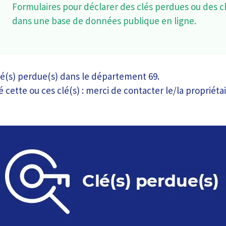
Formulaires pour déclarer des clés perdues ou des c
dans une base de données publique en ligne.
é(s) perdue(s) dans le département 69.
é cette ou ces clé(s) : merci de contacter le/la propriéta