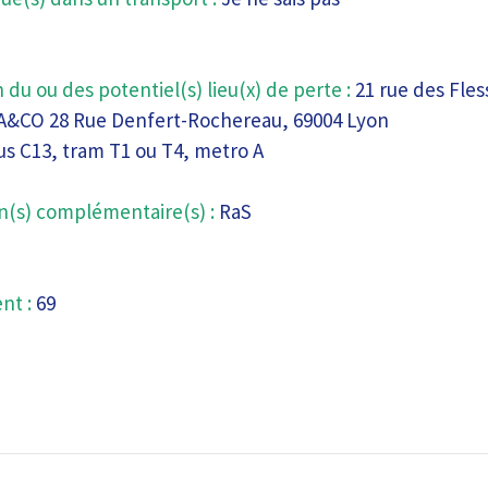
 du ou des potentiel(s) lieu(x) de perte :
21 rue des Fles
A&CO 28 Rue Denfert-Rochereau, 69004 Lyon
us C13, tram T1 ou T4, metro A
n(s) complémentaire(s) :
RaS
nt :
69