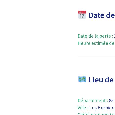
Date de 
Date de la perte :
Heure estimée de l
Lieu de 
Département :
85
Ville :
Les Herbier
Clé(s) perdue(s) d