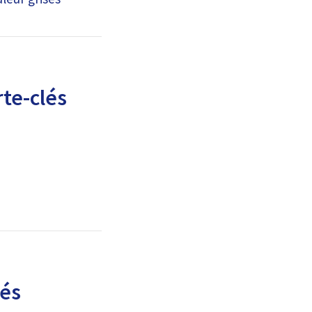
te-clés
lés