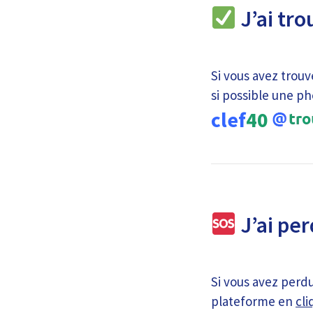
J’ai tro
Si vous avez trouv
si possible une ph
clef
40
J’ai per
Si vous avez perdu
plateforme en
cli