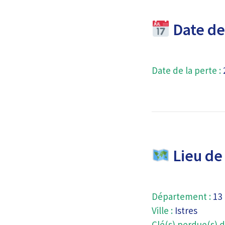
Date de 
Date de la perte :
Lieu de 
Département :
13
Ville :
Istres
Clé(s) perdue(s) d