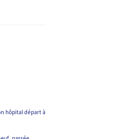
on hôpital départ à
neuf, passée