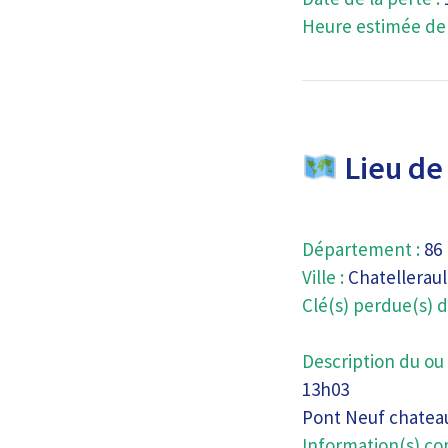
Heure estimée de l
Lieu de 
Département :
86
Ville :
Chatelleraul
Clé(s) perdue(s) d
Description du ou 
13h03
Pont Neuf chateau
Information(s) co