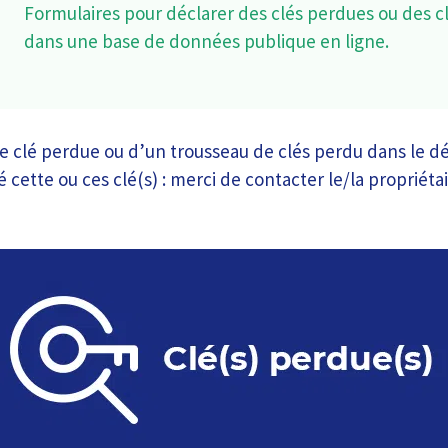
Formulaires pour déclarer des clés perdues ou des c
dans une base de données publique en ligne.
 clé perdue ou d’un trousseau de clés perdu dans le d
 cette ou ces clé(s) : merci de contacter le/la propriétai