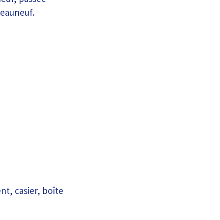
teauneuf.
t, casier, boîte