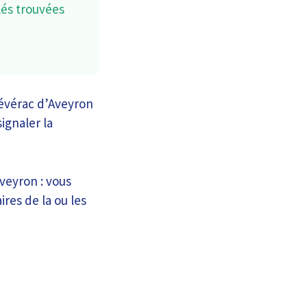
lés trouvées
Sévérac d’Aveyron
ignaler la
veyron : vous
res de la ou les