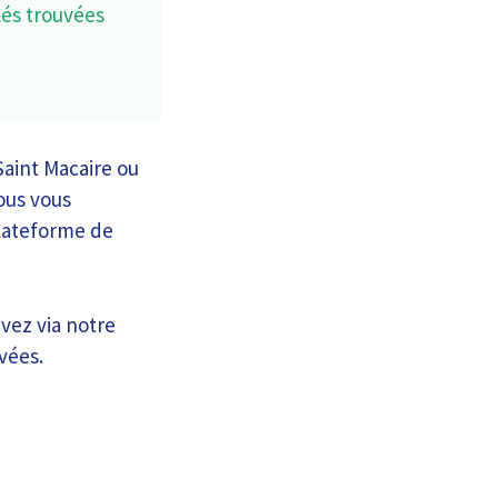
lés trouvées
Saint Macaire ou
ous vous
plateforme de
vez via notre
vées.