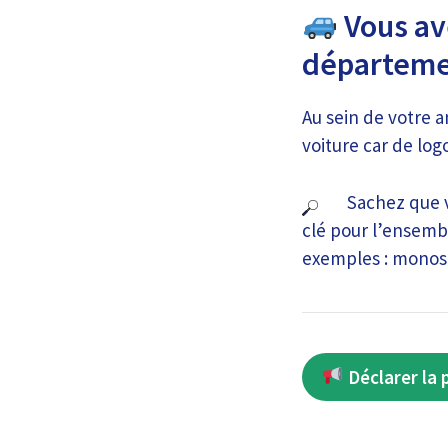
Vous ave
départeme
Au sein de votre 
voiture car de log
Sachez que vo
clé pour l’ensembl
exemples : monos
Déclarer la 