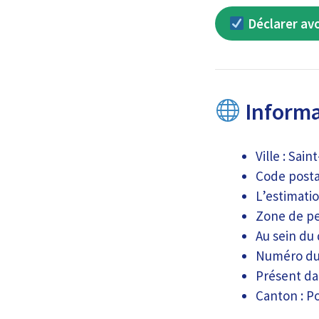
Déclarer avo
Informa
Ville : Sain
Code postal
L’estimati
Zone de pe
Au sein du
Numéro du
Présent dan
Canton : P