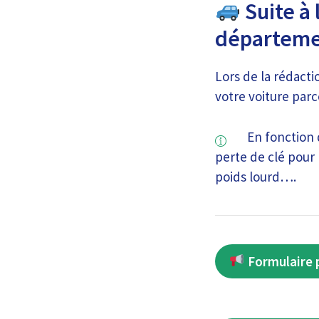
Suite à 
départeme
Lors de la rédact
votre voiture parc
En fonction 
perte de clé pour 
poids lourd….
Formulaire p