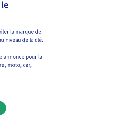
 le
iler la marque de
u niveau de la clé.
une annonce pour la
re, moto, car,
0