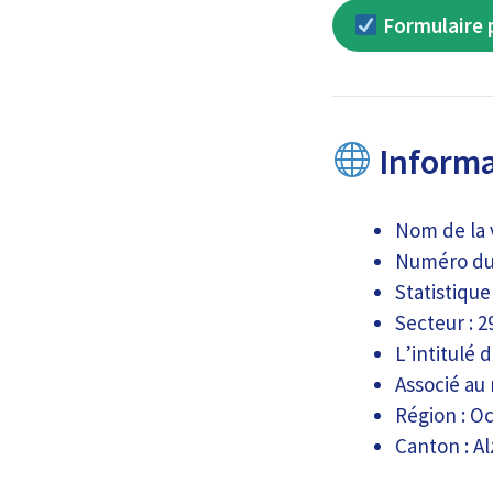
Formulaire p
Informat
Nom de la v
Numéro du 
Statistiqu
Secteur : 2
L’intitulé
Associé au
Région : Oc
Canton : A