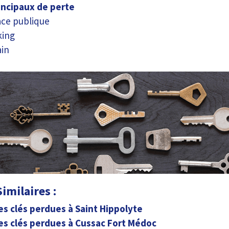
rincipaux de perte
ace publique
king
ain
imilaires :
es clés perdues à Saint Hippolyte
es clés perdues à Cussac Fort Médoc