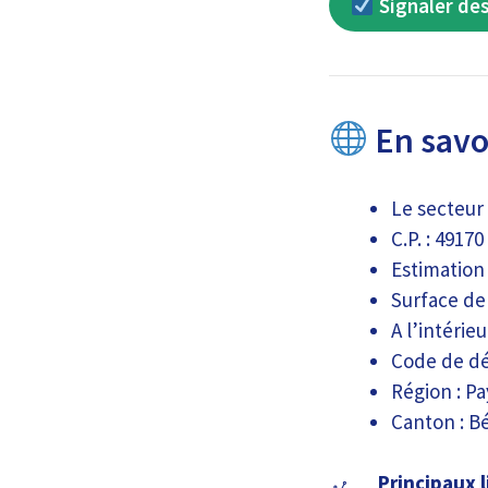
Signaler des
En savoi
Le secteur 
C.P. : 49170
Estimation 
Surface de 
A l’intérie
Code de dé
Région : Pa
Canton : B
Principaux l