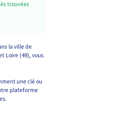
lés trouvées
s la ville de
t Loire (49), vous
emment une clé ou
notre plateforme
es.