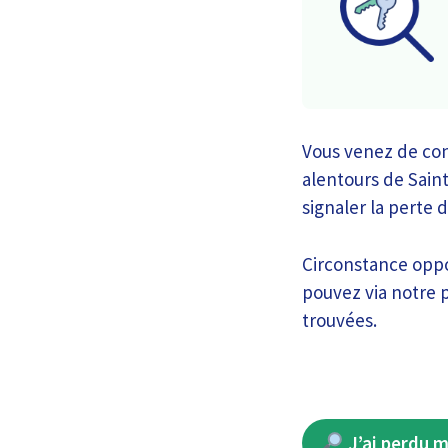
Vous venez de con
alentours de Saint
signaler la perte 
Circonstance oppo
pouvez via notre p
trouvées.
J’ai perdu m