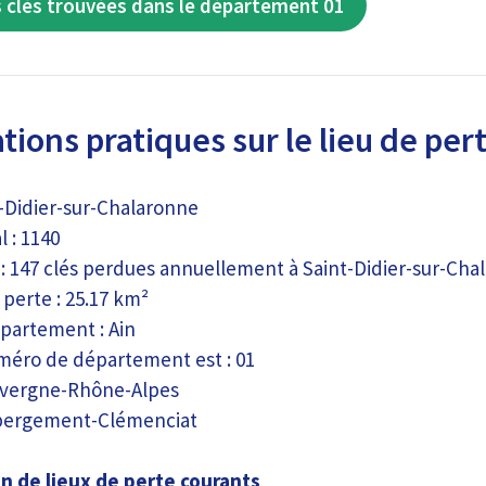
 clés trouvées dans le département 01
ions pratiques sur le lieu de pert
nt-Didier-sur-Chalaronne
 : 1140
 : 147 clés perdues annuellement à Saint-Didier-sur-Cha
perte : 25.17 km²
partement : Ain
méro de département est : 01
uvergne-Rhône-Alpes
Abergement-Clémenciat
n de lieux de perte courants