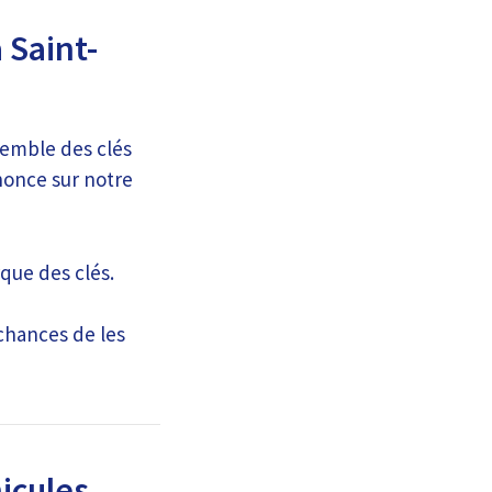
 Saint-
semble des clés
nonce sur notre
rque des clés.
chances de les
icules