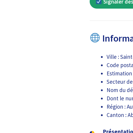
Signaler des
Informat
Ville : Sai
Code postal
Estimation
Secteur de 
Nom du dé
Dont le nu
Région : A
Canton : 
Présentatio