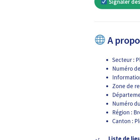
Signaler des
A propos
Secteur : 
Numéro de c
Information
Zone de re
Départemen
Numéro du
Région : B
Canton : P
Liste de lie