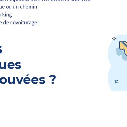
ue ou un chemin
rking
re de covoiturage