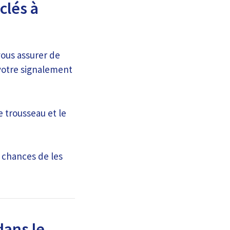
clés à
vous assurer de
e votre signalement
e trousseau et le
 chances de les
dans le