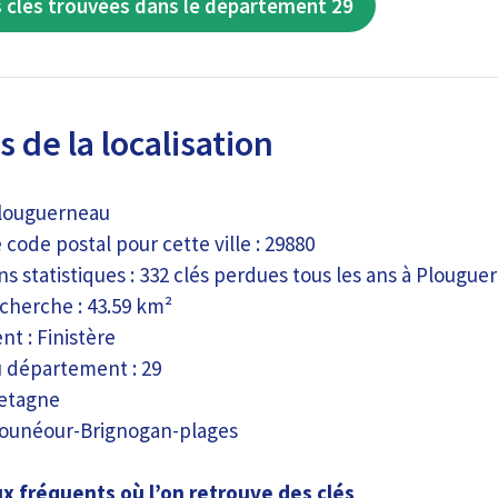
 clés trouvées dans le département 29
 de la localisation
Plouguerneau
ode postal pour cette ville : 29880
s statistiques : 332 clés perdues tous les ans à Plougue
cherche : 43.59 km²
t : Finistère
 département : 29
retagne
lounéour-Brignogan-plages
ux fréquents où l’on retrouve des clés