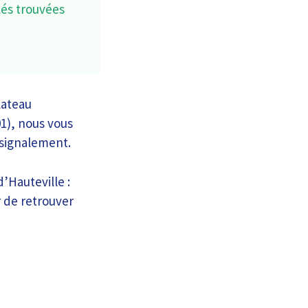
lés trouvées
lateau
1), nous vous
 signalement.
d’Hauteville :
r de retrouver