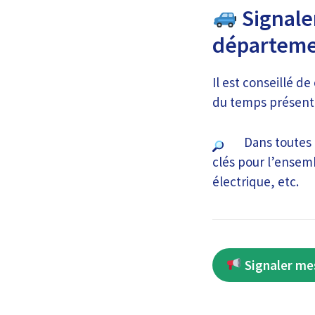
Signaler
départeme
Il est conseillé de
du temps présent s
Dans toutes 
clés pour l’ensem
électrique, etc.
Signaler me