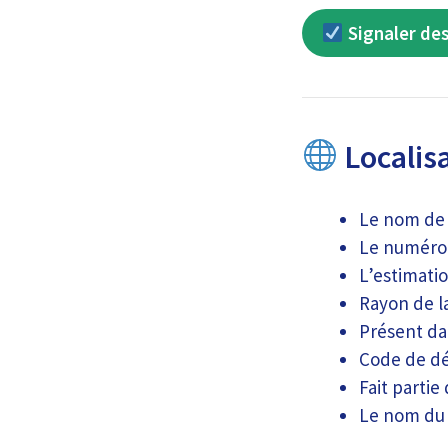
Signaler des
Localisa
Le nom de l
Le numéro 
L’estimatio
Rayon de la
Présent da
Code de dé
Fait partie
Le nom du 