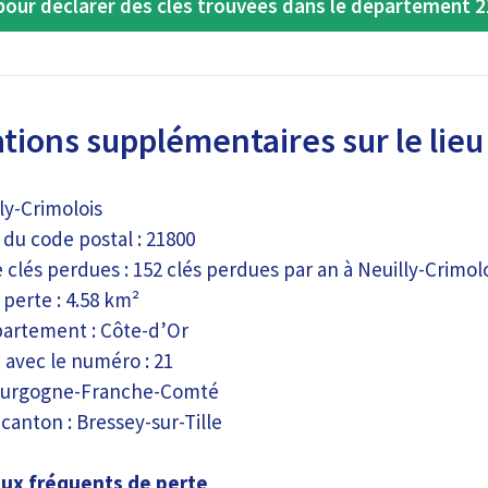
our déclarer des clés trouvées dans le département 2
tions supplémentaires sur le lieu
lly-Crimolois
du code postal : 21800
clés perdues : 152 clés perdues par an à Neuilly-Crimol
perte : 4.58 km²
partement : Côte-d’Or
 avec le numéro : 21
Bourgogne-Franche-Comté
canton : Bressey-sur-Tille
ieux fréquents de perte