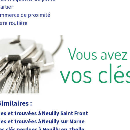
artier
ommerce de proximité
are routière
imilaires :
es et trouvées à Neuilly Saint Front
es et trouvées à Neuilly sur Marne
es clés perdues à Neuilly en Thelle