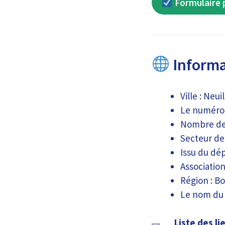
Formulaire p
Informa
Ville : Neui
Le numéro 
Nombre de 
Secteur de 
Issu du dé
Association
Région : 
Le nom du 
Liste des l