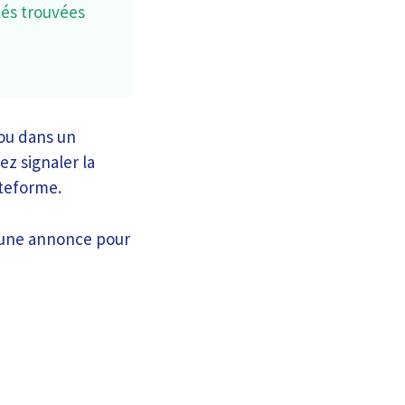
lés trouvées
 ou dans un
z signaler la
ateforme.
r une annonce pour