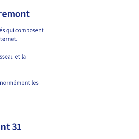
iremont
 clés qui composent
nternet.
sseau et la
t énormément les
nt 31