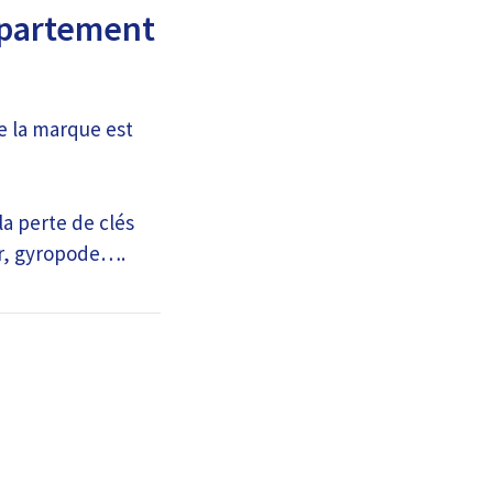
département
e la marque est
la perte de clés
car, gyropode….