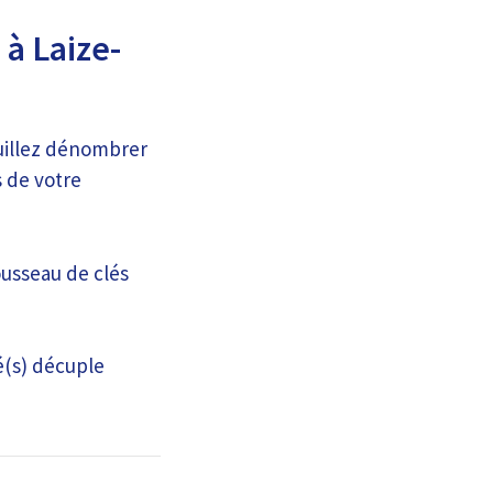
 à Laize-
euillez dénombrer
s de votre
ousseau de clés
é(s) décuple