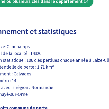
une ou plusieurs clés dans le département 14
nnement et statistiques
Laize-Clinchamps
 de la localité : 14320
n statistique : 106 clés perdues chaque année à Laize-C
entielle de perte : 1.71 km²
ment : Calvados
méro : 14
n avec la région : Normandie
mayé-sur-Orne
roits communs de perte