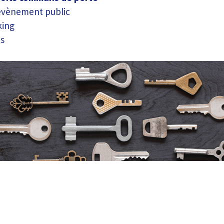
évènement public
king
us