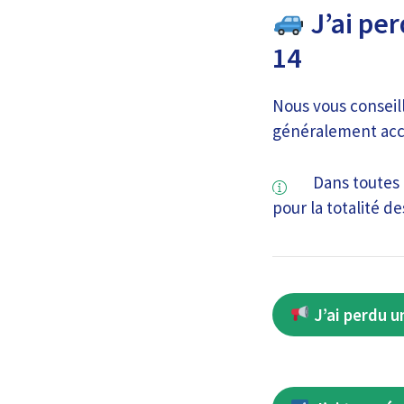
J’ai pe
14
Nous vous conseil
généralement acce
Dans toutes l
pour la totalité 
J’ai perdu u