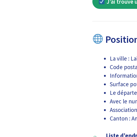
J’ai trouvé 
Positio
La ville : 
Code postal
Informatio
Surface pot
Le départe
Avec le nu
Associatio
Canton : A
Liste d’end