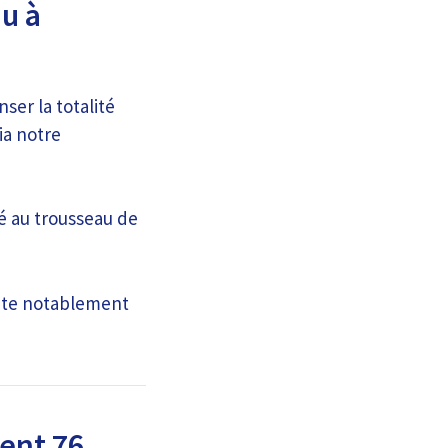
u à
ser la totalité
ia notre
é au trousseau de
ente notablement
ent 76