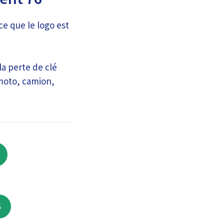
ce que le logo est
la perte de clé
 moto, camion,
6