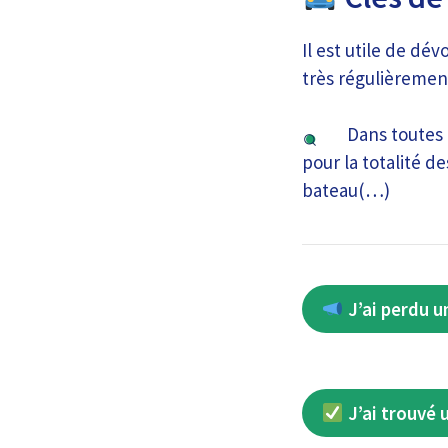
Il est utile de dé
très régulièrement
Dans toutes l
pour la totalité d
bateau(…)
J’ai perdu u
J’ai trouvé 