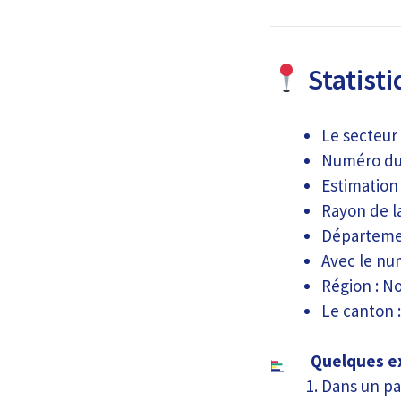
Statisti
Le secteur 
Numéro du 
Estimation
Rayon de la
Départemen
Avec le nu
Région : N
Le canton 
Quelques ex
Dans un pa