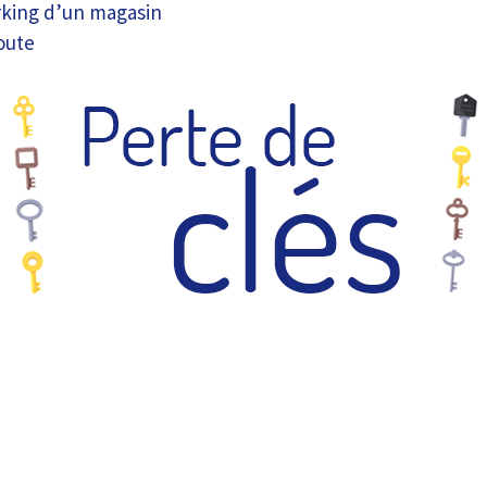
rking d’un magasin
oute