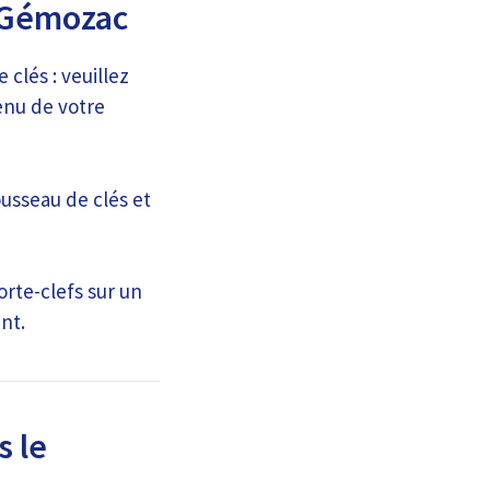
à Gémozac
 clés : veuillez
enu de votre
ousseau de clés et
rte-clefs sur un
nt.
s le