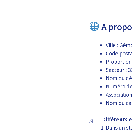
A propo
Ville : Gém
Code postal
Proportion
Secteur : 3
Nom du dé
Numéro de
Association
Nom du can
Différents 
Dans un st