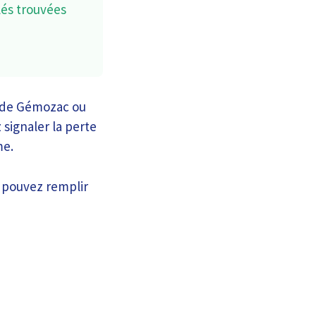
lés trouvées
e de Gémozac ou
signaler la perte
me.
s pouvez remplir