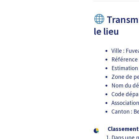
Transmi
le lieu
Ville : Fuv
Référence 
Estimation
Zone de pe
Nom du dé
Code dépar
Association
Canton : B
Classement 
Dans une r