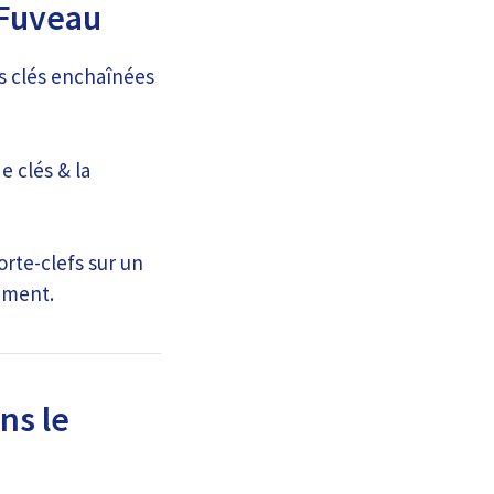
 Fuveau
s clés enchaînées
e clés & la
rte-clefs sur un
ement.
ns le