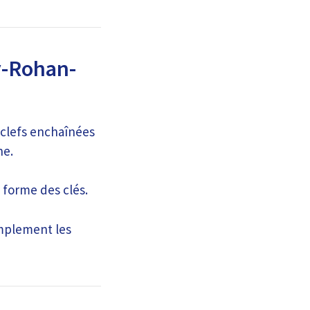
y-Rohan-
 clefs enchaînées
ne.
a forme des clés.
amplement les