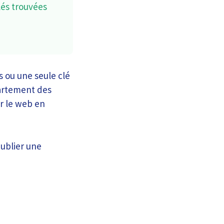
lés trouvées
 ou une seule clé
partement des
ur le web en
publier une