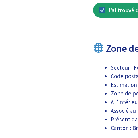
J’ai trouvé 
Zone de
Secteur : F
Code postal
Estimation
Zone de per
A l’intéri
Associé au
Présent da
Canton : Br