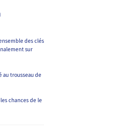
à
l’ensemble des clés
ignalement sur
é au trousseau de
les chances de le