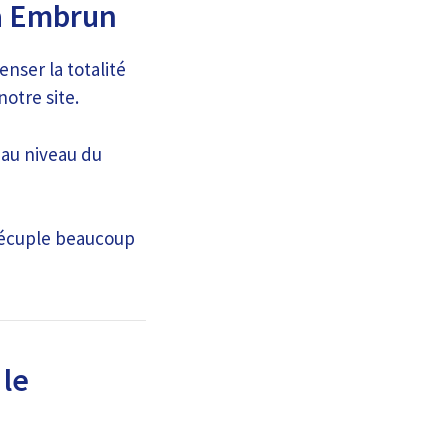
 à Embrun
nser la totalité
otre site.
 au niveau du
 décuple beaucoup
 le