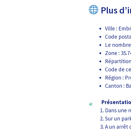
Plus d’i
Ville : Emb
Code postal
Le nombre 
Zone : 35.
Répartitio
Code de ce
Région : P
Canton : Ba
Présentatio
Dans une r
Sur un par
A un arrêt 