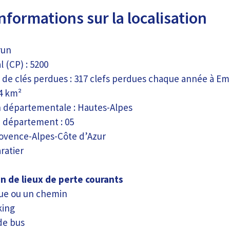
nformations sur la localisation
run
 (CP) : 5200
de clés perdues : 317 clefs perdues chaque année à E
74 km²
n départementale : Hautes-Alpes
 département : 05
rovence-Alpes-Côte d’Azur
ratier
n de lieux de perte courants
ue ou un chemin
king
de bus