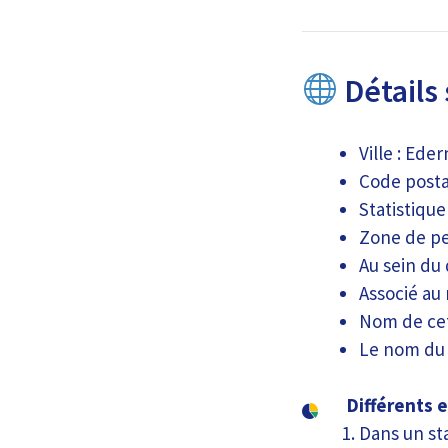
Détails 
Ville : Eder
Code postal
Statistiqu
Zone de pe
Au sein du
Associé au
Nom de cet
Le nom du 
Différents 
Dans un st