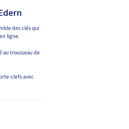
 Edern
mble des clés qui
en ligne.
é au trousseau de
orte-clefs avec