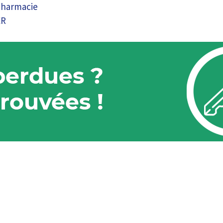
pharmacie
ER