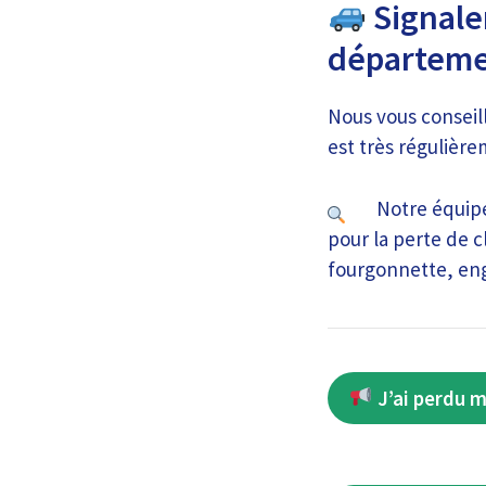
Signaler
départeme
Nous vous conseil
est très régulière
Notre équipe
pour la perte de c
fourgonnette, en
J’ai perdu m