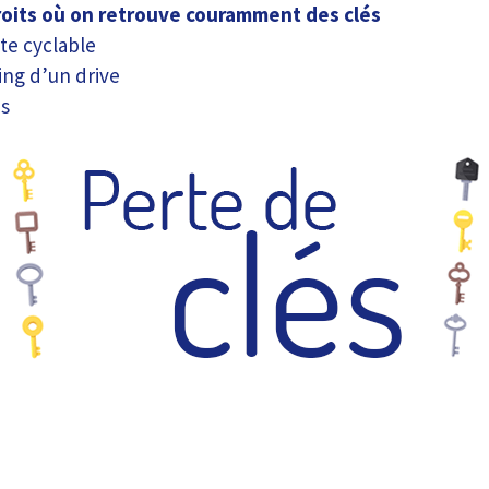
roits où on retrouve couramment des clés
te cyclable
ing d’un drive
us