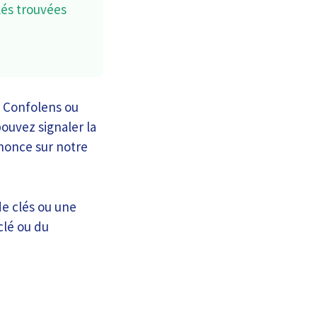
lés trouvées
de Confolens ou
ouvez signaler la
nnonce sur notre
de clés ou une
clé ou du