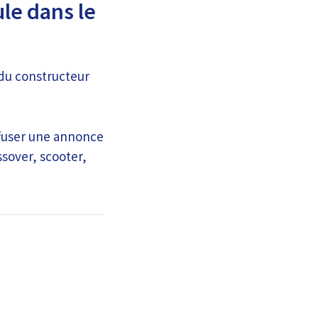
ule dans le
 du constructeur
iffuser une annonce
ssover, scooter,