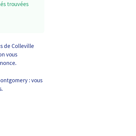
lés trouvées
 de Colleville
on vous
nnonce.
-Montgomery : vous
s.