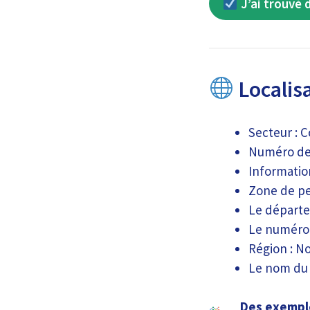
J’ai trouvé 
Localisa
Secteur : 
Numéro de c
Information
Zone de pe
Le départe
Le numéro 
Région : N
Le nom du 
Des exemple