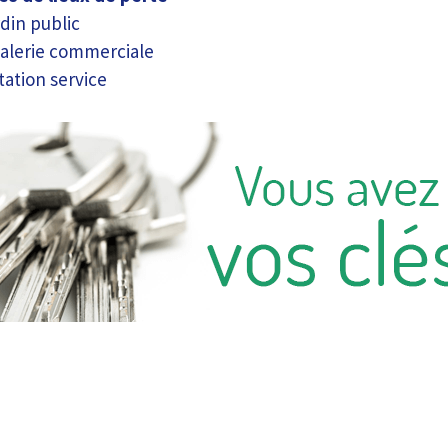
din public
alerie commerciale
tation service