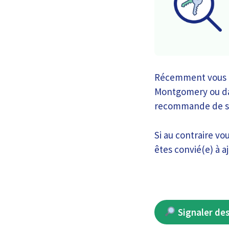
Récemment vous av
Montgomery ou dan
recommande de sig
Si au contraire vo
êtes convié(e) à a
Signaler des