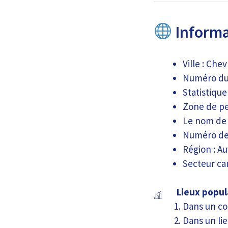
Informa
Ville : Chev
Numéro du c
Statistiqu
Zone de per
Le nom de 
Numéro de
Région : A
Secteur can
Lieux popul
Dans un co
Dans un lie