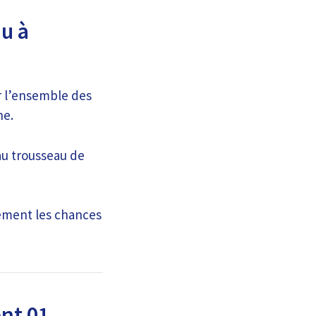
u à
r l’ensemble des
ne.
au trousseau de
lement les chances
nt 01