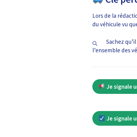
Lors de la rédact
du véhicule vu que
Sachez qu’il 
l’ensemble des véh
Je signale u
Je signale u