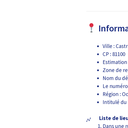
Informa
Ville : Cast
CP : 81100
Estimation
Zone de re
Nom du dé
Le numéro 
Région : Oc
Intitulé du
Liste de lie
Dans une r