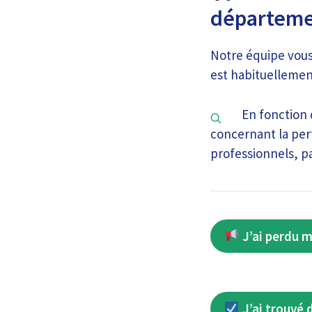
départeme
Notre équipe vous
est habituellement 
En fonction 
concernant la pert
professionnels, pa
J’ai perdu m
J’ai trouvé 