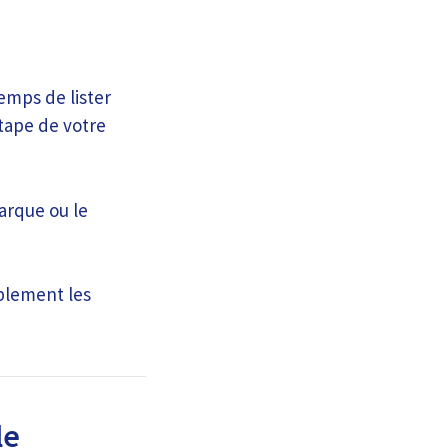
emps de lister
tape de votre
marque ou le
plement les
le