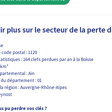
r plus sur le secteur de la perte d
se
code postal : 1120
tistiques : 164 clefs perdues par an à la Boisse
8 km²
partemental : Ain
du département : 01
 la région : Auvergne-Rhône-Alpes
eynost
s pu perdre vos clés ?