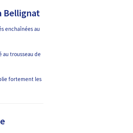
à Bellignat
lés enchaînées au
é au trousseau de
plie fortement les
le