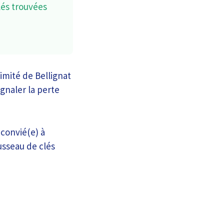
lés trouvées
ximité de Bellignat
ignaler la perte
 convié(e) à
usseau de clés