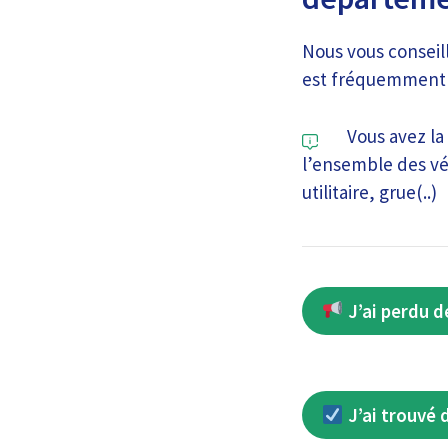
Nous vous conseill
est fréquemment p
Vous avez la 
l’ensemble des vé
utilitaire, grue(..)
J’ai perdu d
J’ai trouvé 