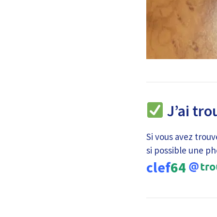
J’ai tro
Si vous avez trouv
si possible une ph
clef
64