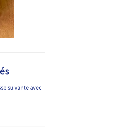
lés
sse suivante avec