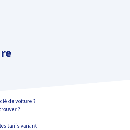
ure
clé de voiture ?
trouver ?
es tarifs variant