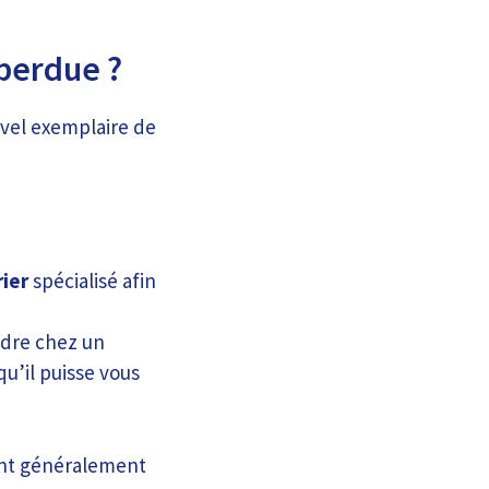
 perdue ?
uvel exemplaire de
rier
spécialisé afin
ndre chez un
u’il puisse vous
sont généralement