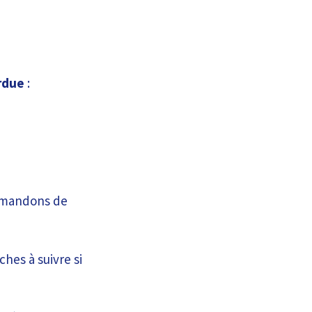
erdue
:
ommandons de
ches à suivre si