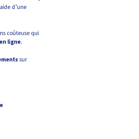
’aide d’une
ins coûteuse qui
en ligne
.
ements
sur
ne