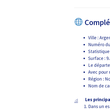
Complém
Ville : Arg
Numéro du 
Statistiqu
Surface : 9
Le départe
Avec pour 
Région : N
Nom de can
Les princip
Dans un es