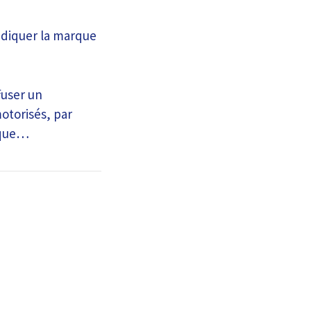
ndiquer la marque
fuser un
otorisés, par
rique…