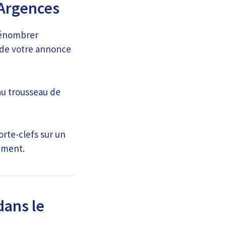
 Argences
 dénombrer
 de votre annonce
au trousseau de
rte-clefs sur un
ement.
dans le