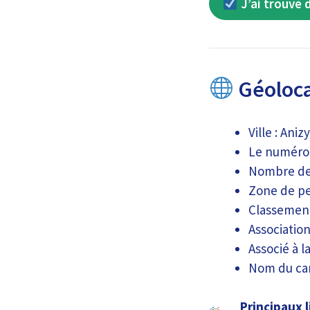
J’ai trouvé 
Géolocal
Ville : Ani
Le numéro 
Nombre de 
Zone de per
Classement
Association
Associé à l
Nom du can
Principaux l