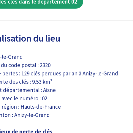
des clés dans le département 02
isation du lieu
zy-le-Grand
du code postal : 2320
pertes : 129 clés perdues par an à Anizy-le-Grand
te des clés : 9.53 km²
 départemental : Aisne
 avec le numéro : 02
a région : Hauts-de-France
ton : Anizy-le-Grand
ieux de perte de clés