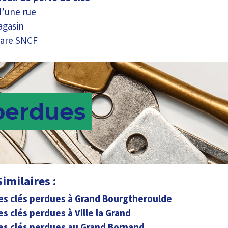
d’une rue
agasin
gare SNCF
imilaires :
es clés perdues à Grand Bourgtheroulde
es clés perdues à Ville la Grand
es clés perdues au Grand Bornand