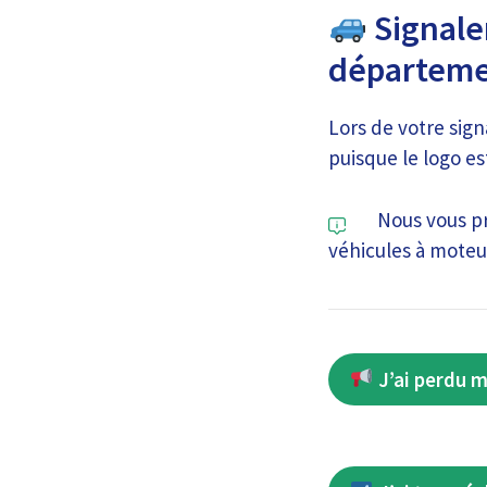
Signaler
départeme
Lors de votre sign
puisque le logo es
Nous vous pr
véhicules à moteur
J’ai perdu m